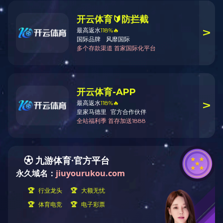
行业动态
版权所有：九游（NINE GAME）体育·官方网
站
地址：大连开发区41#地天云街1号
邮编：116600
备案号：
辽ICP备19017771号-1
milan米兰电子(中国)官方网站
|
【九游网】
|
开云网页版界面·开
云（中国）
|
乐鱼网站_乐鱼(中国)
|
J9·九游会「中国」官方网站
|
KY体育（中国）官方网站
|
乐鱼网页版
|
乐鱼官网网页版_乐鱼
（中国）官方
|
leyu乐鱼平台_乐鱼体育官方网站
|