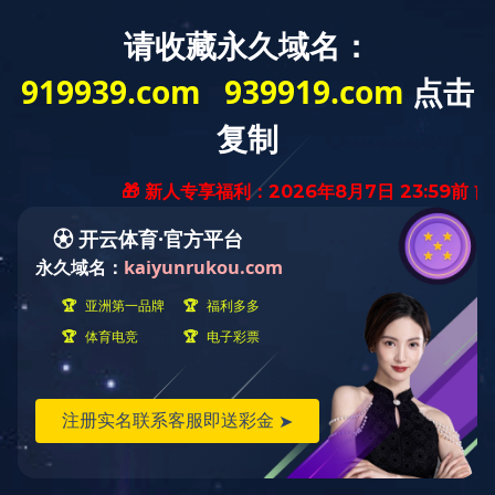
网站导航
行业动态
公司新闻