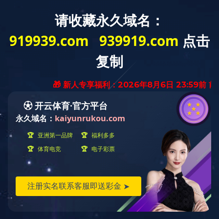
网站导航
中国智慧体育科技领导者
铸造及机械加工
注塑成型产品